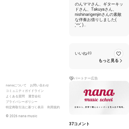
ママな
のんママさん、ギターキッ
めこ）
ドさん、Takuyaさん、
nishinarigenjinさんの素敵
な伴奏お借りしました(
ˊ̱˂˃ˋ̱ )
ユーミンです🎶
気持ち寄せました( ´ ▽ ` )
うたかたさんがユーミンの
プレイリストを作ってくれ
いいね
49
ました🎶
もっと見る
https://nana-
music.com/sounds/060026
パートナー広告
nanaについて
お問い合わせ
コミュニティガイドライン
https://nana-
よくある質問
運営会社
music.com/sounds/05f8f14
プライバシーポリシー
特定商取引法に基づく表示
利用規約
©
2026
nana music
https://nana-
music.com/sounds/05bae66
37
コメント