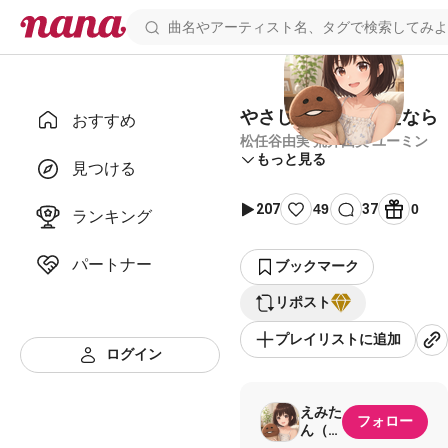
やさしさに包まれたなら
おすすめ
松任谷由実 荒井由実 ユーミン
もっと見る
見つける
207
49
37
0
ランキング
パートナー
ブックマーク
リポスト
プレイリストに追加
ログイン
えみた
フォロー
ん（旧