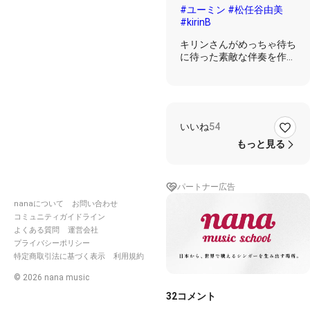
ママな
#ユーミン
#松任谷由美
めこ）
#kirinB
キリンさんがめっちゃ待ち
に待った素敵な伴奏を作っ
てくれたので、ほんとは今
夜歌おうかと思いました
が、仕事の休憩中に待ち切
れずに歌ってしまいました
( ˊ̱˂˃ˋ̱ )
いいね
54
うたかたさんがちょっとコ
ーラスに参加してくれまし
もっと見る
た🎶
この曲は1988年今井美樹
パートナー広告
さん主演のドラマ「意外と
シングルガール」の主題歌
nanaについて
お問い合わせ
でとっても好きな曲なんで
コミュニティガイドライン
す(๑˃̵ᴗ˂̵)
よくある質問
運営会社
藤井フミヤさんと、村上弘
プライバシーポリシー
明さんと、西郷輝彦さん
特定商取引法に基づく表示
利用規約
が、今井美樹さんを、取り
©
2026
nana music
合う面白いドラマでしたっ
🎶
32
コメント