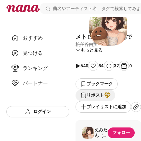
メトロポリスの片隅で
おすすめ
松任谷由実
もっと見る
見つける
540
54
32
0
ランキング
パートナー
ブックマーク
リポスト
プレイリストに追加
ログイン
えみた
フォロー
ん（旧