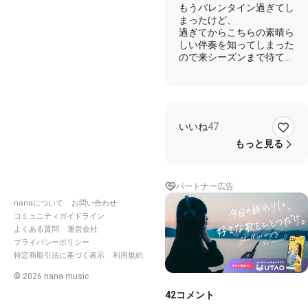
もうバレンタイン過ぎてし
めこ）
まったけど、
過ぎてからこちらの素晴ら
しい伴奏を知ってしまった
ので来シーズンまで待てな
くて歌っちゃいました
(*≧∀≦*)
素敵な伴奏はmixmaterial
さんです🎶
いいね
47
高2の頃聴きまくってた大
好きな曲です( ˊ̱˂˃ˋ̱ )
もっと見る
低音出てません🤣
パートナー広告
歌詞
nanaについて
お問い合わせ
見えない気持ちが 見えな
コミュニティガイドライン
い空を飛び
よくある質問
運営会社
あなたに届くの On the
プライバシーポリシー
RADIO
特定商取引法に基づく表示
利用規約
寝静まる街を 遥かに見下
ろし
©
2026
nana music
ジグザグの雲間を
42
コメント
星屑みたいに 散らばって