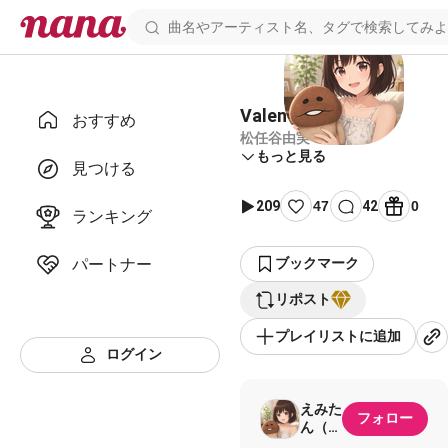
Valentine's RADIO
おすすめ
松任谷由実
もっと見る
見つける
209
47
42
0
ランキング
パートナー
ブックマーク
リポスト
プレイリストに追加
ログイン
えみた
フォロー
ん（旧
ママな