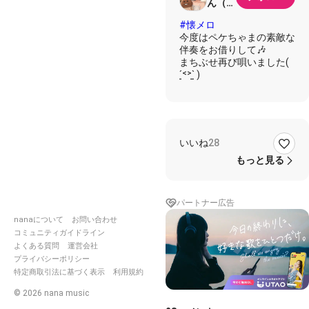
ん（旧
ママな
#懐メロ
めこ）
今度はペケちゃまの素敵な
伴奏をお借りして🎶
まちぶせ再び唄いました(
いいね
28
もっと見る
パートナー広告
nanaについて
お問い合わせ
コミュニティガイドライン
よくある質問
運営会社
プライバシーポリシー
特定商取引法に基づく表示
利用規約
©
2026
nana music