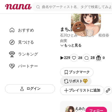
まちぶせ
おすすめ
石川ひとみ 三木聖子 松任谷
由実
見つける
もっと見る
ランキング
229
28
28
0
パートナー
ブックマーク
リポスト
ログイン
プレイリストに追加
えみた
フォロー