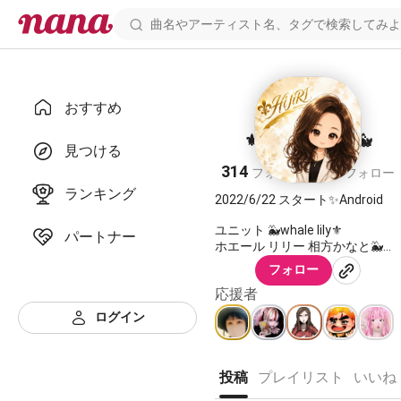
おすすめ
⚜️聖 HIJIRI⑱🌞🐳
見つける
314
270
フォロワー
フォロー
ランキング
2022/6/22 スタート✨Android
ユニット 🐳whale lily⚜️
パートナー
https://nana-
フォロー
music.com/users/10518028
応援者
ログイン
https://nana-
music.com/users/10717101
可愛い子達💕
投稿
プレイリスト
いいね