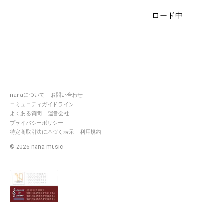
https://nana-
music.com/users/10522265
ロード中
花音カオンヌちゃま︎‪💕大事なお
https://nana-
music.com/users/10467412
https://nana-
music.com/users/10410785
https://nana-
nanaについて
お問い合わせ
music.com/users/10518544
コミュニティガイドライン
┈┈┈┈┈┈┈┈┈┈┈┈
よくある質問
運営会社
プライバシーポリシー
⚫HERO協会⚫🦸‍♂️⛪
特定商取引法に基づく表示
利用規約
©
2026
nana music
・S級悪玉菌カオタンHEROくん
https://nana-
music.com/users/10788
・S級善玉菌神龍ようたんHERO
https://nana-
music.com/users/1041078
・S級悪玉菌聖セクシーHERO 💕