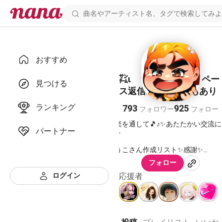
おすすめ
㌠ιゝち@わがまマイペー
見つける
ス返信出来ない事もあり
ランキング
793
925
フォロワー
フォロー
音楽を通して🎵♪✨あたたかい交流
パートナー
謝✨
ゆうこさん作成リスト✨感謝✨
フォロー
【五十音順曲目リスト】
ログイン
【アーティスト別曲目リスト】
応援者
https://nanax.iinaa.net/8492163_i.