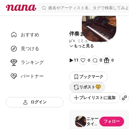
伴奏まとめ【な行】
おすすめ
μ’s （ミューズ、μ's）
もっと見る
見つける
11
0
0
0
ランキング
パートナー
ブックマーク
リポスト
プレイリストに追加
ログイン
ニャー
フォロー
タイプ