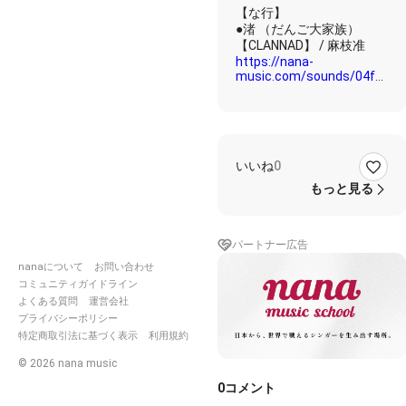
@nana
【な行】
非公認
●渚 （だんご大家族）
クリエ
イター
https://nana-
music.com/sounds/04f224e
●夏色えがおで1,2,Jump!
https://nana-
いいね
0
music.com/sounds/0596c0
もっと見る
●五十音順
パートナー広告
https://nana-
nanaについて
お問い合わせ
music.com/sounds/064287f
コミュニティガイドライン
よくある質問
運営会社
プライバシーポリシー
https://nana-
特定商取引法に基づく表示
利用規約
music.com/sounds/064288
©
2026
nana music
0
コメント