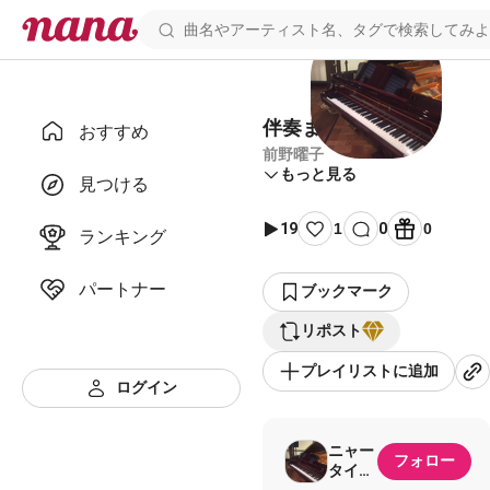
伴奏まとめ【か行】
おすすめ
前野曜子
もっと見る
見つける
19
1
0
0
ランキング
パートナー
ブックマーク
リポスト
プレイリストに追加
ログイン
ニャー
フォロー
タイプ