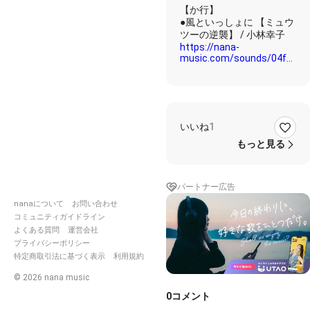
@nana
【か行】
非公認
●風といっしょに 【ミュウ
クリエ
イター
https://nana-
music.com/sounds/04f7544
●ガンバスター 【トップを
https://nana-
いいね
1
music.com/sounds/05c755
もっと見る
●希望峰 【スパイラル】/
Strawberry JAM
https://nana-
パートナー広告
music.com/sounds/02a105
nanaについて
お問い合わせ
コミュニティガイドライン
●君が光に変えて行く 【空
よくある質問
運営会社
プライバシーポリシー
https://nana-
特定商取引法に基づく表示
利用規約
music.com/sounds/063ff1c
©
2026
nana music
0
コメント
●君の銀の庭（オルゴール