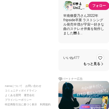
K🐸🎸
フォロー
UniZ_One
10/10 8
🌸南條愛乃さん2022年
周年🧚‍♀️✨
fripside卒業 ラストシング
🫶🏻
ル発売🌸僕が宇宙一好きな
曲のステレオ伴奏を制作し
ました🎹🎸
fripsideさんの2期ボーカ
リストである南條愛乃さん
が、2022年のファイナル
アリーナツアーを以て
いいね
477
fripSideを卒業することを
発表しました(残念すぎ( ᵕ̩̩
もっと見る
ㅅᵕ̩̩ )でもこれからの南條愛
乃さんも応援します!!)
そして明日2月2日に、ラ
パートナー広告
ストシングルとなるT失格
紋の最強賢者OP Leap of
nanaについて
お問い合わせ
faithが発売されます
コミュニティガイドライン
よくある質問
運営会社
本日はそんな南條愛乃さん
プライバシーポリシー
が在籍するfripside 2期の
特定商取引法に基づく表示
利用規約
1st シングルにして最大の