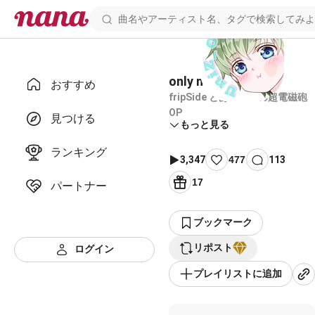
only my railgun
おすすめ
fripSide とある科学の超電磁砲
OP
見つける
もっと見る
ランキング
3,347
477
113
17
パートナー
ブックマーク
リポスト
ログイン
プレイリストに追加