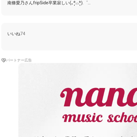
南條愛乃さんfripSide卒業寂しい(｡º̩̩́⌓º̩̩̀).゜
✼••┈┈┈┈┈┈┈┈┈┈┈┈┈┈┈┈••✼
https://nana-music.com/sounds/063bc54e
いいね
74
https://nana-music.com/sounds/063bc59f
https://nana-music.com/sounds/063bc67f
パートナー広告
https://nana-music.com/sounds/05b2ddfd
✼••┈┈┈┈┈┈┈┈┈┈┈┈┈┈┈┈••✼
【💋歌詞は録音画面の📝から見れます】
00:06〜歌い出し歌い出し| ε:)_🎤~~♪
✼••┈┈┈┈┈┈┈┈┈┈┈┈┈┈┈┈••✼
放て!心に刻んだ夢を 未来さえ置き去りにして
限界など知らない 意味無い!
この能力(チカラ)が光散らす その先に遥かな想いを
歩いてきた この道を 振り返ることしか
出来ないなら…今ここで全てを壊せる