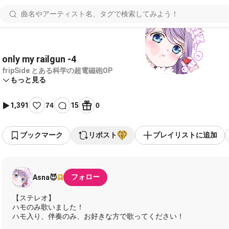
only my railgun -4
fripSide とある科学の超電磁砲OP
もっと見る
1,391
74
15
0
ブックマーク
リポスト
プレイリストに追加
フォロー
Asna😈
【ステレオ】
ハモのみ歌いました！
ハモ入り、伴奏のみ、お好きな方で歌ってください！