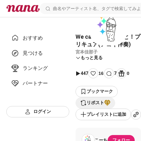
We can！！HUGっと！プ
おすすめ
リキュア(アコギ伴奏)
宮本佳那子
見つける
もっと見る
ランキング
447
16
7
0
パートナー
ブックマーク
リポスト
ログイン
プレイリストに追加
こーち
フォロー