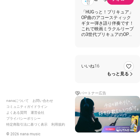
「HUGっと！プリキュア」
OP曲のアコースティック
ギター弾き語り伴奏です！
これで映画ミラクルリープ
の3世代プリキュアのOPが
揃いました〜🎉
みんなを応援！できるよう
に元気なアレンジにしまし
た！
いいね
16
★カウントについて★
もっと見る
歌い出しが無音なのでカ
ウント音を入れました。
「タン、タン」の後に歌い
パートナー広告
出せばOK！のはずです(笑)
nanaについて
お問い合わせ
テンポとキーは原曲と全く
コミュニティガイドライン
同じです。
よくある質問
運営会社
(BPM=172 / キー=F)
プライバシーポリシー
特定商取引法に基づく表示
利用規約
◆プリキュアのアコギ伴奏
◆
©
2026
nana music
ヒーリングっど♥プリキュ