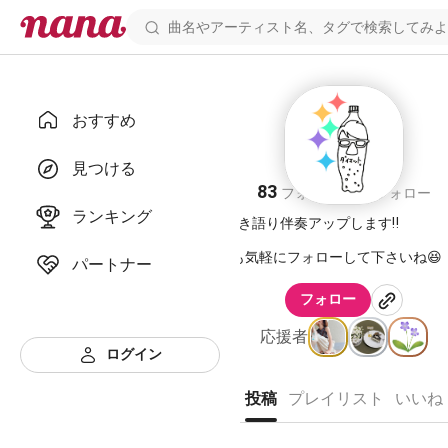
おすすめ
こーち
見つける
83
77
フォロワー
フォロー
ランキング
アコギ弾き語り伴奏アップします‼️
Twitterも気軽にフォローして下さいね😆
パートナー
フォロー
⭐️ごあいさつ⭐️
応援者
プロフィールを見てくれてありがとうござ
ログイン
「アコギっぽくないなぁ〜」って曲もアノ
投稿
プレイリスト
いいね
を考えながら弾き語っちゃいます。
なるべく原曲の雰囲気を感じられるように