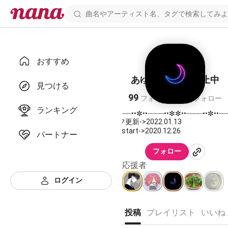
おすすめ
あゆ 2022 🐅︎︎♀ 停止中
見つける
99
141
フォロワー
フォロー
ランキング
✼••┈┈┈┈••✼••┈┈┈┈••✼✼••┈┈┈┈••✼••┈┈
プロフ更新->2022.01.13
nana start->2020.12.26
パートナー
iPhoneにて新アカつくりました🤍💜🤍
フォロー
こちらはサブアカになります🤍💛🤍💛
応援者
今更ではありますがzepettoはじめま
ログイン
✨️✨️
少しずつレベル上げていきたいです
(´✪ω✪`)♡
投稿
プレイリスト
いいね
拍手やコメントありがとうございます😊
そして仲良くしてくれて感謝です(ˊo̶̶̷ᴗo̶̶̷