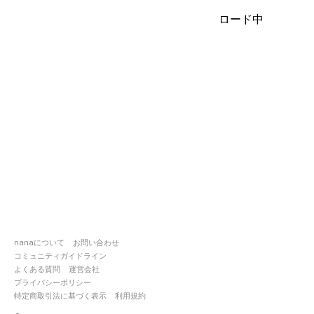
ロード中
♡歌は心♡
V系好きです🤟✨
特にL'Arc～en～Ciel、HYDEが好きです
ジャンル問わず好きな曲を聴きます🎧
◆鼻炎もち
◆喉弱い
◆メンタル不安定になりやすい
(疲れやすい)
◆語彙力ない
◆コミュ障
皆さん、よければよろしくお願いします
_)m
✼••┈┈┈┈••✼••┈┈┈┈••✼✼••┈┈┈┈••✼••┈┈
nanaについて
お問い合わせ
コミュニティガイドライン
よくある質問
運営会社
プライバシーポリシー
特定商取引法に基づく表示
利用規約