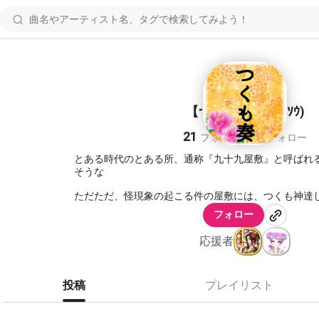
【つくも奏】(ﾂｸﾓｿｳ)
21
14
フォロワー
フォロー
とある時代のとある所、通称『九十九屋敷』と呼ばれ
そうな
ただただ、怪現象の起こる件の屋敷には、つくも神達
があった
フォロー
『九十九屋敷には、つくも神の願いを叶えるモノが眠
応援者
誰が言い出したか分からない曖昧な言い伝え
真偽も不明なこの言い伝えは
投稿
プレイリスト
さざ波のように静かに各地へ広がり