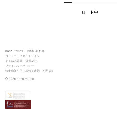
フォローは受け身、お迎え待ち
ロード中
です🫠🥹🙏🙏
フォロバはすぐにでなく、聴き
合えそうだなと感じた時に、慎
重にさせてくださいませ🙇🏻‍♀️🙇🏻‍♀️
相当残念クオな初期サウンド見
つかった時はやっぱり盛大に恥
ずかしがるよ🫣🫢
nanaについて
お問い合わせ
浮上、投稿頻度、共に激減して
コミュニティガイドライン
おります🥹🙇🏻‍♀️
よくある質問
運営会社
プライバシーポリシー
特定商取引法に基づく表示
利用規約
©
2026
nana music