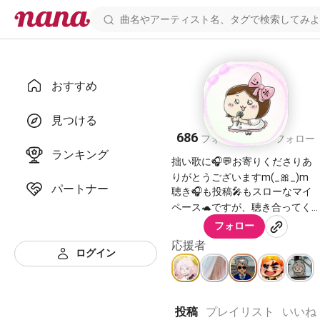
おすすめ
シ ホ ꒰🎀꒱
見つける
686
356
フォロワー
フォロー
ランキング
拙い歌に🎧💬お寄りくださりあ
りがとうございますm(_🎀_)m
パートナー
聴き🎧も投稿🎤もスローなマイ
ペース🐢ですが、聴き合ってく
れるフレ様に感謝しつつ、フラ
フォロー
リnanaに現れ遊ばせてもらって
応援者
ますﾍ(;_;ﾍ) ｱｿﾝﾃﾞｪ
ログイン
過去に量産したエアハモ、お役
に立てそなものあればどぞどぞ
です🤲🏻🤤
投稿
プレイリスト
いいね