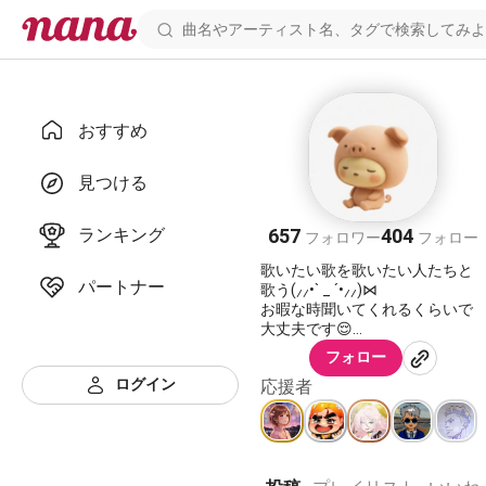
おすすめ
かなんྀི🐽
見つける
ランキング
657
404
フォロワー
フォロー
歌いたい歌を歌いたい人たちと
パートナー
歌う(⸝⸝•ˋ _ ˊ•⸝⸝)⋈
お暇な時聞いてくれるくらいで
大丈夫です😌
コメ返は気分が乗ってる時しか
フォロー
出来ませんm(_ _)m
ログイン
応援者
気持ちを込めて返したいので☺️
マイペースですぅ🙃
歌ってなくても元気なのでお気
遣いご無用です(💪・▷・)♥️