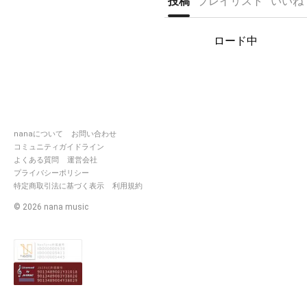
投稿
プレイリスト
いいね
リポも聞いてくれるフレさんの
優しさに感謝です(*･ω･)*_ _)ﾍﾟｺ
ﾘ
ロード中
ハピバソングは今年からシクレ
サウンドで心を込めて
贈ります🎂
フリコラ🐽どなた様もどうぞ
https://nana-
nanaについて
お問い合わせ
music.com/playlists/4192621
コミュニティガイドライン
https://nana-
よくある質問
運営会社
music.com/playlists/4267910
プライバシーポリシー
特定商取引法に基づく表示
利用規約
2015年4月19日から初めました(*
´o`)•*¨*•.¸¸♪
©
2026
nana music