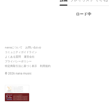
んに感謝してるよ。
追加▶︎パンちゃん、ベルちゃん
もありがとう。
ロード中
拍手くれた皆さん、ありがとう
ございました。
特に今までは、言って来てはい
ませんが、
いつものように、充電期間に入
ります。
またいつか...気が向いたらね(*´︶
nanaについて
お問い合わせ
`*)ﾉ
コミュニティガイドライン
よくある質問
運営会社
とにかく暑い夏を乗り切らねば
プライバシーポリシー
なのでね💦ではでは👍
特定商取引法に基づく表示
利用規約
©
2026
nana music