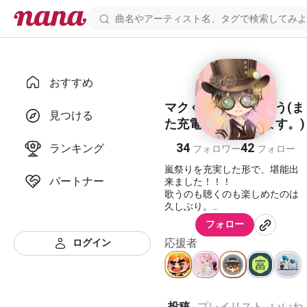
おすすめ
マクくん@ありがとう(ま
見つける
た充電期間に入ります。)
34
42
ランキング
フォロワー
フォロー
嵐祭りを充実した形で、堪能出
パートナー
来ました！！！
歌うのも聴くのも楽しめたのは
久しぶり。
嵐祭り🏮👘✨のお陰だよ。
フォロー
自分としては、最高の作品が出
応援者
ログイン
来たな。
みんな、楽しかったよ〜(*´︶
`*)♡Thanks!
嵐祭り教えてくれたミルル♡とjU
さんに感謝します。
コメントくれたミルル♡と天さ
投稿
プレイリスト
いいね