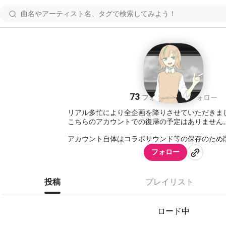
レラ
73
71
フォロワー
フォロー
リアル多忙により全企画を降りさせていただきま
こちらのアカウントでの復帰の予定はありません
アカウント自体はコラボサウンド等の保存のため
フォロー
✧過去参加企画
［twst関連］
投稿
プレイリスト
https://nana-music.com/users/9521056
ロード中
https://nana-music.com/users/9522849