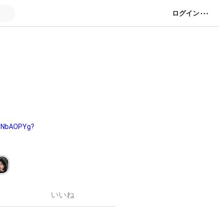
ログイン
cNbAOPYg?
です…！🙇‍♀️💦
️返信等すぐに出来てな
いいね