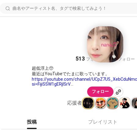
𝕒𝕫𝕦 あず🌸
513
273
フォロワー
フォロー
超低浮上🥺
https://youtube.com/channel/UCpZ7U5_XebCduNm
si=FijiSSW1gERjlSrV
良かったら遊びに来てくださいまし🤤
フォロー
ほぼ居ないので、遠慮なくフォロー外していただいても大丈夫
応援者
聴きnanaは拍手のみでお邪魔することが多いです🙇‍♀
くてごめんなさい😭
投稿
プレイリスト