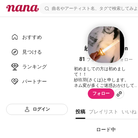
おすすめ
紗玖羽☏ 元kuren
見つける
81
59
フォロワー
フォロー
ランキング
初めましての方は初めまし
て！！
紗玖羽(さくは)と申します。
パートナー
ネム変が多くご迷惑おかけして
おりますm(_ _)m
フォロー
プロフィール❀✿
name⇒紗玖羽
ログイン
投稿
プレイリスト
いいね
years⇒12❥中一
gender⇒一応♀
♥センラーよりの坂田家♥
ロード中