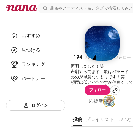
おすすめ
KILIX(キリ)
見つける
194
118
フォロワー
フォロー
ランキング
活動再開しました！笑
歌と声劇やってます！歌はバラード、
は低めのが得意なつもりです！笑
パートナー
投稿頻度は低いかもですが仲良くして
だけると！
フォロー
spoonにて音声での活動を始めます
ければ🙇‍♀️🙏
応援者
↓プロフィール↓
ログイン
https://spoon.onelink.me/Uuzo/f37
投稿
プレイリスト
いいね