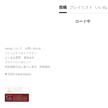
気軽なユニットです🎶
うちらの誤字でみんなを笑顔に( ¨
投稿
プレイリスト
いいね
)
相方:とゆゆん-豆腐-[ 'ω' ]
⇒
https://nana-
ロード中
music.com/users/10297963
:bu×s:te -smokers-
→
https://nana-
music.com/users/10556290
Twitter:@smokers_0815
nanaについて
お問い合わせ
コミュニティガイドライン
よくある質問
運営会社
プライバシーポリシー
特定商取引法に基づく表示
利用規約
©
2026
nana music