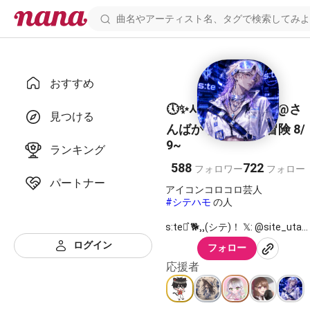
おすすめ
🕔✨️시테(シテ)⋆͛ 🐕⸒⸒@さ
見つける
んばかトリオの大冒険 8/
9~
ランキング
588
722
フォロワー
フォロー
パートナー
#シテハモ
の人
s:te⋆͛ 🐕⸒⸒(シテ)！ 𝕏: @site_uta
YouTube:
ログイン
フォロー
https://youtube.com/@site137
応援者
所属ユニット紹介
☆5 p.m. StarS☆
アカウントはありませんが