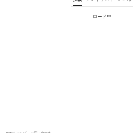
ーム曲に取り組んでる事が多いです🔥
コラボのお誘いとか嬉しいですよ✌️
ロード中
作った伴奏は
#コウノ伴奏
にて。
ひななオフ会の映像(超一部だけ)
http://twitcasting.tv/c:kote515/movie/
https://nana-music.com/users/389629
元ニコルソン民
nana 2013/6より始動。
nanaについて
お問い合わせ