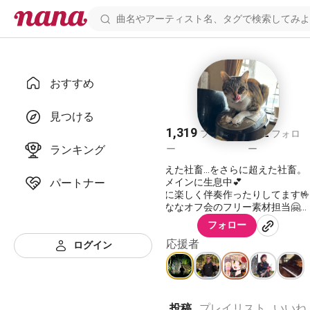
おすすめ
コウノ
見つける
1,319
952
フォロワ
フォロ
ランキング
ー
ー
社畜を超えた社畜…をさらに超えた社畜。
パートナー
ベースをメインに生息中︎💕︎
下手なりに楽しく伴奏作ったりしてます🤟
チームひななオフ会のフリー素材担当🤗
たま〜に声真似をしたりします🙋‍♂️
フォロー
応援者
幼少期にピアノ・バイオリンをやってまし
ログイン
✌️
ギターは挫折(たまに弾く)、弟の方が上手
元ロックバンドのベーシスト。
投稿
プレイリスト
いいね
最近はスキルアップのためと己の楽しみの