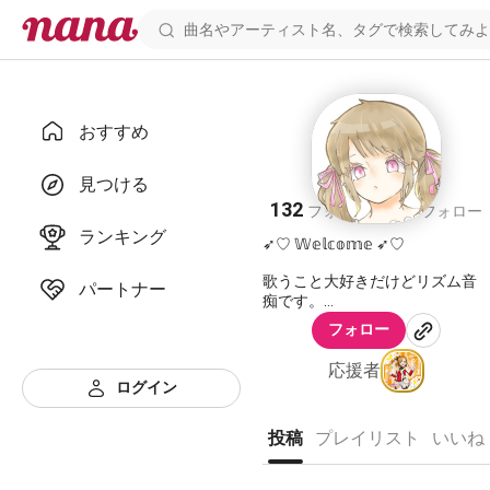
おすすめ
やしろ ɞ*
見つける
132
138
フォロワー
フォロー
ランキング
➶♡ 𝕎𝕖𝕝𝕔𝕠𝕞𝕖 ➶♡
歌うこと大好きだけどリズム音
パートナー
痴です。
リズム全然取れてませんがそこ
フォロー
はご愛嬌😌
これからもちまちま歌っていき
応援者
ます〜！
ログイン
投稿
プレイリスト
いいね