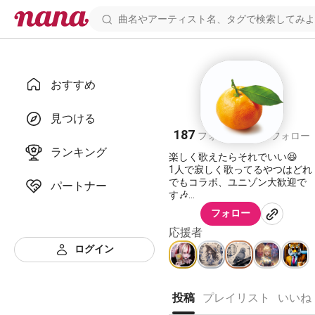
おすすめ
星矢
見つける
187
235
フォロワー
フォロー
ランキング
楽しく歌えたらそれでいい😆
1人で寂しく歌ってるやつはどれ
でもコラボ、ユニゾン大歓迎で
パートナー
す🎶
2023.6.6スタート
フォロー
ようちゃんと2023年9月19日ユ
応援者
ニット結成‼️
ログイン
🌞Sunshine Star🌟
https://nana-
投稿
プレイリスト
いいね
music.com/users/10410785