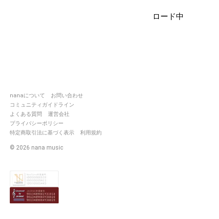
https://nana-
ロード中
music.com/users/10537503
🌟星屑のアルテマ戦士団長TAKU
🌟
冷酷な宇宙の法則に立ち向かう
https://nana-
music.com/users/10463348
nanaについて
お問い合わせ
https://nana-
music.com/users/10537503
コミュニティガイドライン
厨二病全開のエピックな冒険を
よくある質問
運営会社
プライバシーポリシー
https://nana-
特定商取引法に基づく表示
利用規約
music.com/users/10544196
©
2026
nana music