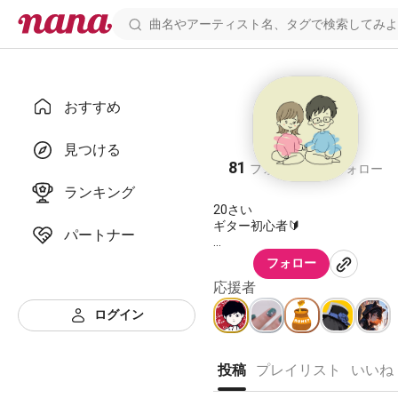
おすすめ
Ayaka
見つける
81
85
フォロワー
フォロー
ランキング
20さい
ギター初心者🔰
パートナー
https://nana-
フォロー
music.com/users/10302347
応援者
ログイン
投稿
プレイリスト
いいね