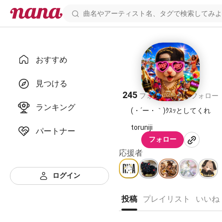
おすすめ
からふる𝕏🌈
見つける
245
241
フォロワー
フォロー
ランキング
(・´ー・｀)ｸｽｯとしてくれ
toruniji
パートナー
フォロー
応援者
ログイン
投稿
プレイリスト
いいね