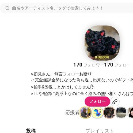
🐈‍⬛ྀི ͗ ͗ꔛ‬‪💚ྀི˖ ࣪⊹
170
170
フォロワー
フォロー
※初見さん、無言フォローお断り
⚠️完全無課金勢になった為お返し出来ないのでギフト🎁不要です
※拍手&🎁返しとかはしてません✋
※TLや配信に高浮上なのに全く絡みの無い相互さんは
す🙇🏻‍♀️
フォロー
2024.11.7✍️
応援者
https://bsky.app/profile/st-ray-cat.bsky.social
投稿
プレイリスト