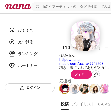
おすすめ
ゆら☾ ໋꙳
見つける
110
89
フォロワー
フォロー
ランキング
https://nana-
music.com/users/9947203
パートナー
聴きに来てくれてありがとうご
ざいます！
フォロー
好きなように歌ってるけど
応援者
誰かに届いたら嬉しい〜
ログイン
(｢･ω･)｢ピロロロ～
いつも仲良くしてくれる方たち
ありがとうございます！🥳
投稿
プレイリスト
いいね
お友達はいつも募集していま