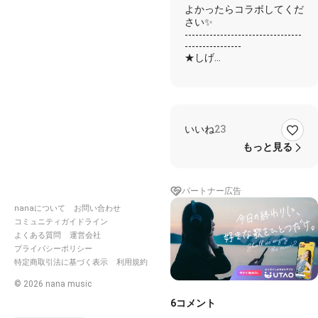
よかったらコラボしてくだ
さい✨
---------------------------------
----------------
★しげ
☆コラボ者様
✨一緒に
★死にたい死にたいって縋
ってたって
いいね
23
何にも意味ないな
僕は知らないんだ 形あ
もっと見る
るもの全てに
終わりが来ること。
パートナー広告
☆最底、酩酊で、ありのま
まの、
nanaについて
お問い合わせ
無茶苦茶な歌詞では
コミュニティガイドライン
救えない命がいくつもあ
よくある質問
運営会社
る
プライバシーポリシー
特定商取引法に基づく表示
利用規約
★傷つけて、傷つけて
報われようとしているの
©
2026
nana music
か？
6
コメント
☆「幸せになれる… …！」