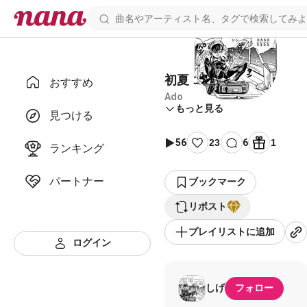
初夏 コラボ用
おすすめ
Ado
もっと見る
見つける
56
23
6
1
ランキング
パートナー
ブックマーク
リポスト
プレイリストに追加
ログイン
しげ
フォロー