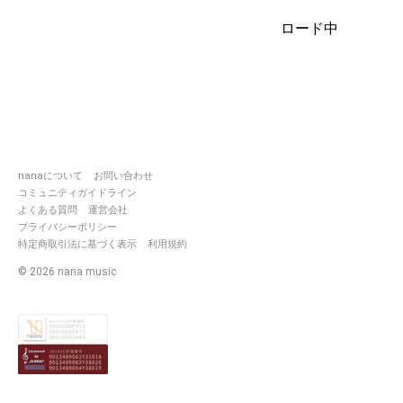
music.com/sounds/06b46870
ロード中
https://nana-
music.com/sounds/068c1cdd
https://nana-
music.com/sounds/064a1475
https://nana-
music.com/sounds/05c9af33
https://nana-
nanaについて
お問い合わせ
music.com/sounds/0497ef9a
コミュニティガイドライン
よくある質問
運営会社
コラボ履歴→みんなのコラボを
プライバシーポリシー
見る
特定商取引法に基づく表示
利用規約
©
2026
nana music