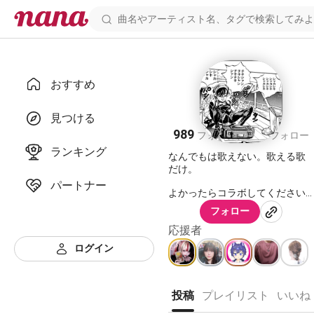
おすすめ
しげ
見つける
989
491
フォロワー
フォロー
ランキング
なんでもは歌えない。歌える歌
だけ。
パートナー
よかったらコラボしてください
🐤
フォロー
応援者
https://nana-
ログイン
music.com/sounds/06e3c48e
https://nana-
music.com/sounds/06d1325f
投稿
プレイリスト
いいね
https://nana-