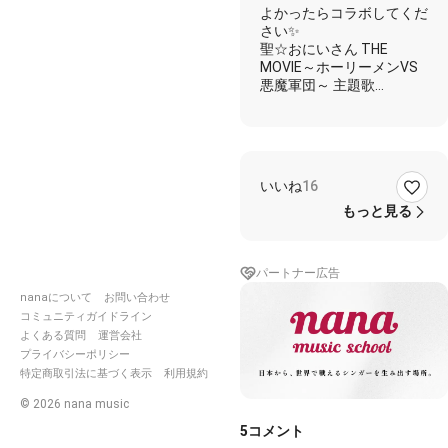
よかったらコラボしてくだ
さい✨
聖☆おにいさん THE
MOVIE～ホーリーメンVS
悪魔軍団～ 主題歌
---------------------------------
----------------
★しげ
☆コラボ者様
✨一緒に
いいね
16
★息が詰まるような日々が
もっと見る
続いたら
休暇を取ればいい
あの人も上手にちゃんと
パートナー広告
やれてるし
バカンスに行っちゃえば
nanaについて
お問い合わせ
いい
コミュニティガイドライン
よくある質問
運営会社
☆気にしないように「した
プライバシーポリシー
り」
特定商取引法に基づく表示
利用規約
守るために「戦う」毎日
ちょっと、待って、
©
2026
nana music
笑うしかないはずなのに
5
コメント
涙が出ちゃう 急に