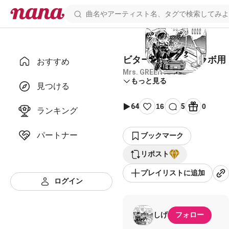
ビターバカンス コラボ用
おすすめ
Mrs. GREEN APPLE
もっと見る
見つける
64
16
5
0
ランキング
パートナー
ブックマーク
リポスト
プレイリストに追加
ログイン
しげ
フォロー