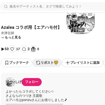
Azalea コラボ用【エアハモ付】
米津玄師
もっと見る
50
17
2
0
ブックマーク
リポスト
プレイリストに追加
しげ
フォロー
よかったらコラボしてください✨
さよならのつづき 主題歌
エアハモはponzuさんにお借りしました🎵
-------------------------------------------------