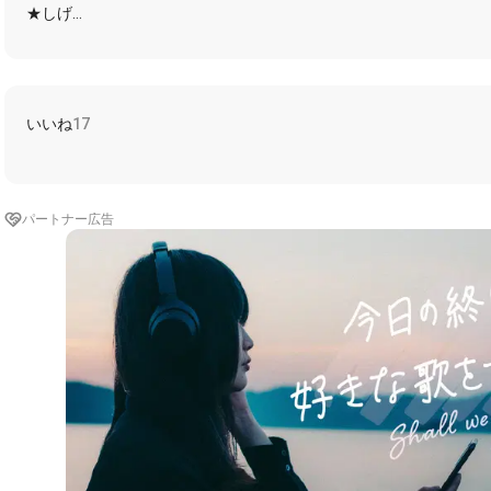
★しげ
☆コラボ者様
✨一緒に
★咲いてた ほら 残してった挿し木の花
あの時のままだ
いいね
17
☆私は ただ あの時と同じように
君の頬を撫でた
★ずっと側にいてって 手に触れてって
言ったよね 君が困り果てるくらいに
パートナー広告
☆誰も知らぬプルートゥ 夜明けのブルーム
仄かに香るシトラス
二人だけ 鼻歌がリンクしていく
✨せーので黙って何もしないでいてみない？
今時が止まって見えるくらい
君がどこか変わってしまっても
ずっと私は 君が好きだった
✨君はアザレア
-------------------------------------------------
#ponzuピアノ
#さよならのつづき
#米津玄師