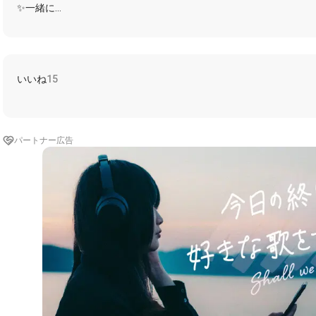
✨一緒に
✨あれ気付いちゃいましたか？
★うまれて30秒。で最初に聞いた言葉は
当たり前にそりゃ覚えてないけど
いいね
15
嬉しかったはず
☆今でもだいたいのことは
かわってないっていうかそりゃ
中身は変わっていますので、その辺でも評価！
パートナー広告
✨おねがい！
★携帯のアンテナを光らせて
それが超キュートなあの頃だって知ってたり。
☆っていうかアンテナって何っていってるような
★わたしに
付き合ってくれるの好き、
☆逆にでもわたしのどこが好き？
✨ねえ？ねえ？ねえ？
★わたしの一番、かわいいところに
気付いてる
☆そんな君が一番すごいすごいよすごすぎる！