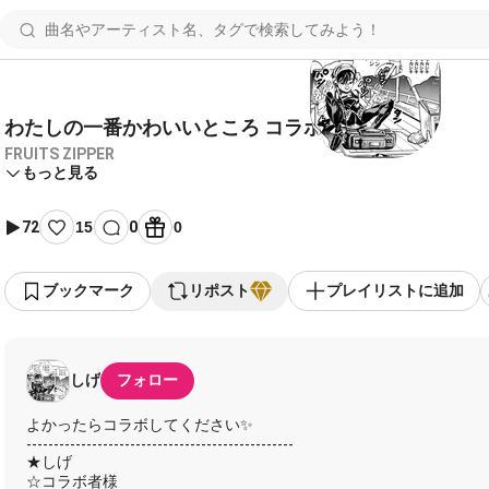
わたしの一番かわいいところ コラボ用
FRUITS ZIPPER
もっと見る
72
15
0
0
ブックマーク
リポスト
プレイリストに追加
しげ
フォロー
よかったらコラボしてください✨
-------------------------------------------------
★しげ
☆コラボ者様