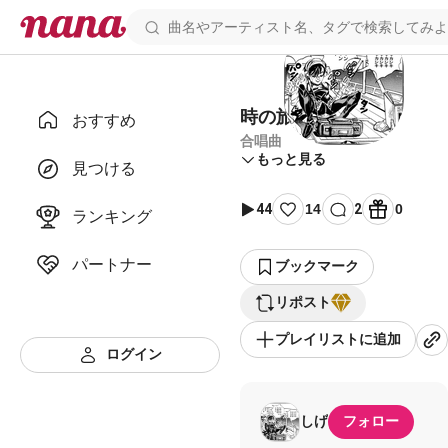
時の旅人 コラボ用
おすすめ
合唱曲
もっと見る
見つける
44
14
2
0
ランキング
パートナー
ブックマーク
リポスト
プレイリストに追加
ログイン
しげ
フォロー