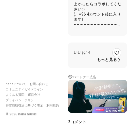
よかったらコラボしてくだ
さい✨
(♩=96 4カウント後に入り
ます)
---------------------------------
----------------
★しげ
☆コラボ者様
✨一緒に
いいね
14
✨めぐるめぐる風 めぐる
想いにのって
もっと見る
☆なつかしい(★なつかし
い)
✨あの日に 会いにゆこう
パートナー広告
✨めぐるめぐる風 めぐる
nanaについて
お問い合わせ
想いにのって
コミュニティガイドライン
☆ぼくらは(★ぼくらは)
よくある質問
運営会社
☆時の(★時の)
プライバシーポリシー
✨時の旅人
特定商取引法に基づく表示
利用規約
☆忘れかけていた日々
©
2026
nana music
✨すべてのものが 友達だ
2
コメント
った頃