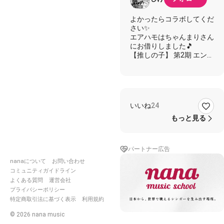
よかったらコラボしてくだ
さい✨
エアハモはちゃんまりさん
にお借りしました🎵
【推しの子】 第2期 エンデ
ィング
---------------------------------
----------------
★しげ
☆コラボ者様
いいね
24
✨一緒に
もっと見る
★都合いい理想ばっか並べ
たって現実は暗い
☆傷つくのが癖になってる
パートナー広告
誰を許せないの？
nanaについて
お問い合わせ
★愛したいものから壊して
コミュニティガイドライン
☆失う前に手放してしまえ
よくある質問
運営会社
ばいいと思っていた
プライバシーポリシー
特定商取引法に基づく表示
利用規約
✨But I’m crying 今眩し
い光の中で
©
2026
nana music
どんな痛みさえ輝きに変