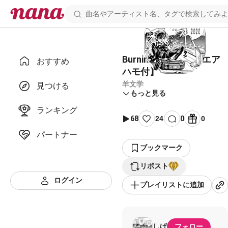
Burning コラボ用【エア
おすすめ
ハモ付】
羊文学
見つける
もっと見る
ランキング
68
24
0
0
パートナー
ブックマーク
リポスト
ログイン
プレイリストに追加
しげ
フォロー