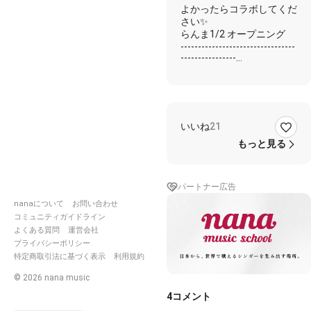
よかったらコラボしてくだ
さい✨
らんま1/2 オープニング
---------------------------------
----------------
★しげ
☆コラボ者様
✨一緒に
★どいつもこいつもなんだ
いいね
21
かやっぱノーテンキ
気になるあの娘も悩みは
もっと見る
きっとあるでしょ？
雑多でハンパな憂鬱ども
は群れをなし
パートナー広告
アタマの中はぐちゃぐち
nanaについて
お問い合わせ
ゃさ
コミュニティガイドライン
☆ドンマイ 弊害 意気地が
よくある質問
運営会社
ないの方程式
プライバシーポリシー
イケナイイケナイ事柄な
特定商取引法に基づく表示
利用規約
んてないから
©
2026
nana music
イーアルサンスーじゃん
けんポンで さあお逝き
4
コメント
ウーリューチーパークー