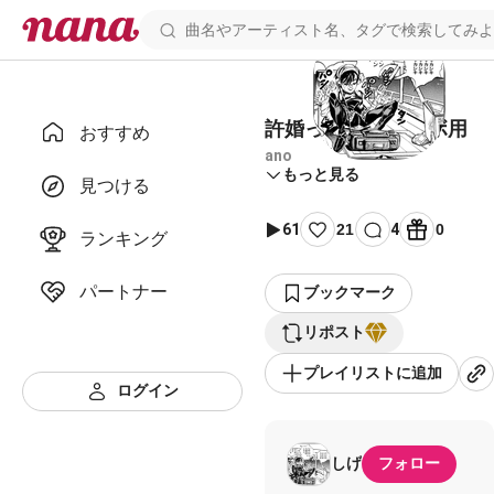
許婚っきゅん コラボ用
おすすめ
ano
もっと見る
見つける
61
21
4
0
ランキング
パートナー
ブックマーク
リポスト
プレイリストに追加
ログイン
しげ
フォロー