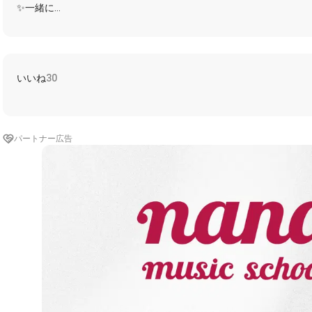
✨一緒に
★深夜バスで君を見た 息を呑むよな黒髪
☆行き先は違うけれど オレは迷わず飛び乗る
★一人じゃ悲しすぎる夜さ
いいね
30
誰かと話したかった
☆君もうれしそうで どちらからともなく
✨手を握る
パートナー広告
✨Baby チャンチャンチャンカパーナ
チャンカパーナ
痛いほど君が欲しいよ
もう ジン ジン 熱(も)えている
身体は止まらない
✨Baby チャンチャンチャンカパーナ
チャンカパーナ
頷いた君 抱きしめた
恥らうその瞳 狂ってしまいそう
夜の吐息のなか
チャンカパーナ チャンカパーナ
--------------------------------------------------
しげのコラボ用はこちらにまとめてますので