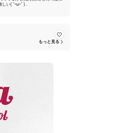
˘•ω•˘ )
もっと見る