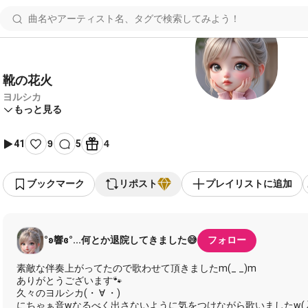
靴の花火
ヨルシカ
もっと見る
41
9
5
4
ブックマーク
リポスト
プレイリストに追加
°ʚ響ɞ°...何とか退院してきました😅
フォロー
素敵な伴奏上がってたので歌わせて頂きましたm(_ _)m
ありがとうございます🐾
久々のヨルシカ(・ ∀ ・)
にちゃぁ音wなるべく出さないように気をつけながら歌いましたw(