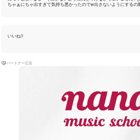
ちゃぁにちゃ出すぎて気持ち悪かったのでw出さないようにするの難しい( 
以下歌詞はちびさんのキャプからコピペ
歌詞（作詞作曲：n-buna）
いいね
9
カウント:1.2.3.4
ねぇ ねぇ
何か言おうにも言葉足らずだ
空いた口が塞がらないから から
パートナー広告
〜イントロ・ショート〜
ねぇ ねぇ
黙りこくっても言葉いらずだ
目って物を言うから
忘れていくことは虫が食べ始めた結果だ
想い出の中じゃいつも笑ってる顔なだけ
夕暮れた色 空を飛んで
このまま大気さえ飛び出して
真下、次第に小さくなってくのは
君の居た街だ