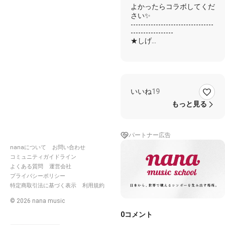
よかったらコラボしてくだ
浮上
さい✨
---------------------------------
-----------------
★しげ
☆コラボ者様
✨一緒に
★ありきたりな Lazy
Morning
いいね
19
何気ない日々にイラつき
Boring, Boringって
もっと見る
寝ぼけた頭コーヒーで覚
ませば
嗚呼、
パートナー広告
君がいない
君がいない
nanaについて
お問い合わせ
コミュニティガイドライン
☆ありきたりな Lazy
よくある質問
運営会社
Morning
プライバシーポリシー
何気ない日々にイラつき
特定商取引法に基づく表示
利用規約
Boring, Boringって
寝ぼけた頭コーヒーで覚
©
2026
nana music
ませば
0
コメント
嗚呼、