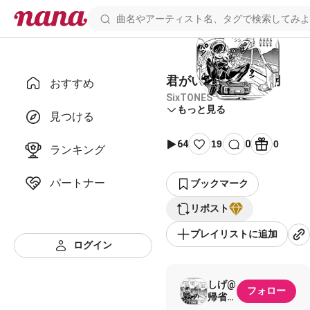
君がいない コラボ用
おすすめ
SixTONES
もっと見る
見つける
64
19
0
0
ランキング
パートナー
ブックマーク
リポスト
プレイリストに追加
ログイン
しげ@
フォロー
帰省の
ため低