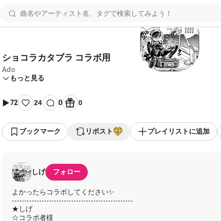
ショコラカタブラ コラボ用
Ado
もっと見る
72
24
0
0
ブックマーク
リポスト
プレイリストに追加
しげ
フォロー
よかったらコラボしてください✨
-------------------------------------------------
★しげ
☆コラボ者様