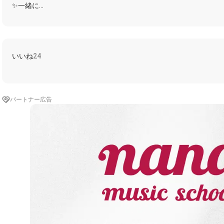
✨一緒に
(魔術帯びる甘口)
(呪文は一口)
(ステージに招待)
✨ショコラカタブラ
いいね
24
(魅了するChocolateで)
(世界ごと塗り替えて)
(私ごとデコレート)
★ショコラで描き出す魔法
パートナー広告
☆よく見てて星座の製法
★魔法炉のFactoryは
☆深夜 愛を作り出してるんだ
★カジッた瞬間
☆花火があがるんだ
(お口に誘惑で)
(蜃気楼の奥へ)
(スポットライトの熱)
★内緒の呪文さ
☆夢の合言葉は
✨ショコラカタブラ