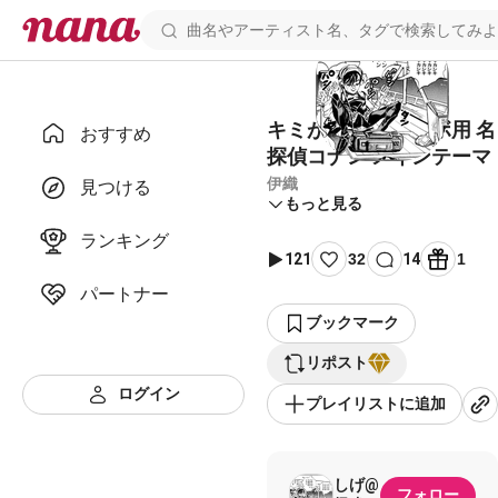
キミがいれば コラボ用 名
おすすめ
探偵コナン メインテーマ
伊織
見つける
もっと見る
ランキング
121
32
14
1
パートナー
ブックマーク
リポスト
ログイン
プレイリストに追加
しげ@
フォロー