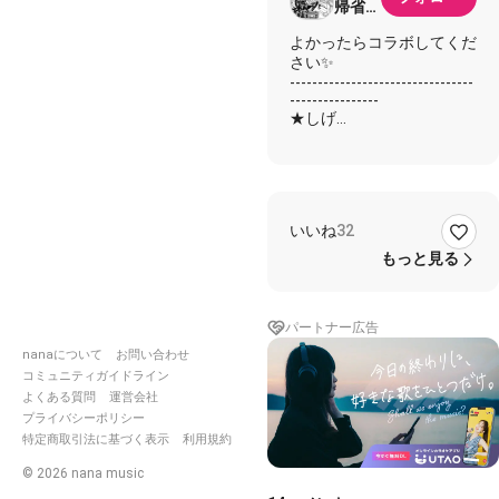
帰省の
ため低
よかったらコラボしてくだ
浮上
さい✨
---------------------------------
----------------
★しげ
☆コラボ者様
✨一緒に
★うつむくその背中に
痛い雨がつき刺さる
いいね
32
祈る想いで見ていた
もっと見る
☆この世にもしも傘が
たったひとつだとしても
捜してキミに渡すよ
パートナー広告
✨なにも出来ないけどキミ
nanaについて
お問い合わせ
の代わり
コミュニティガイドライン
濡れるくらいわけもない
よくある質問
運営会社
さ
プライバシーポリシー
特定商取引法に基づく表示
利用規約
✨お願い その悩みを
どうか私に打ち明けて
©
2026
nana music
---------------------------------