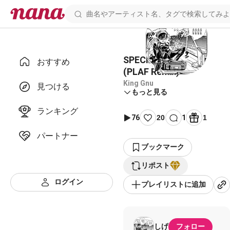
SPECIALZ コラボ用
おすすめ
(PLAF Remix)
King Gnu
見つける
もっと見る
ランキング
76
20
1
1
パートナー
ブックマーク
リポスト
ログイン
プレイリストに追加
しげ
フォロー