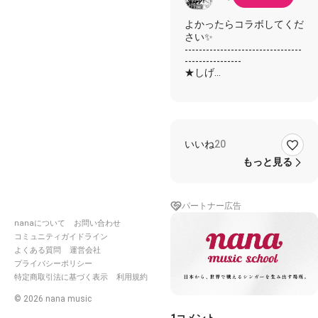
よかったらコラボしてくだ
さい✨
---------------------------------
----------------
★しげ
☆コラボ者様
✨一緒に
★今際の際際で踊りましょ
う
いいね
20
☆東京前線興の都
★往生際の際際で足掻きま
もっと見る
しょう
☆お行儀の悪い面も見せて
よ
パートナー広告
✨"i luv u 6a6y"
nanaについて
お問い合わせ
謳い続けましょう
コミュニティガイドライン
如何痴れ者も如何余所者
よくある質問
運営会社
も
プライバシーポリシー
心燃える一挙手一投足
特定商取引法に基づく表示
利用規約
走り出したらアンコント
ロール
©
2026
nana music