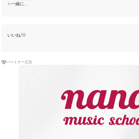
✨一緒に
(Hey guys, what do you thinking about？)
★取りとめない一言でも
鋭利な凶器になり得るのさ
いいね
10
「多分」なんて 野暮でズルいフレーズだね
(So difficult, uh really really yup)
☆傑作と謳われていたスピーチも
耳澄ませば裏が表
パートナー広告
空白に潜む 息遣いこそ重要さ
(Oh, I wanna get to know)
★願望が創り出した 外面(そとづら)を疑って
☆Turn off the light now
暗闇に慣れた僕の目が 映し出す姿
✨忘れようの無い過去を抱いて
Like a seamless (It's a secret) 未来を描く
遠ざかるように近づき 泣くように笑って
(I don't give up yet)
✨それでも追いかけてる 目を背けないで
理由だけ求める
-------------------------------------------------