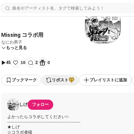
Missing コラボ用
なにわ男子
もっと見る
45
10
2
0
ブックマーク
リポスト
プレイリストに追加
しげ
フォロー
よかったらコラボしてください✨
-------------------------------------------------
★しげ
☆コラボ者様