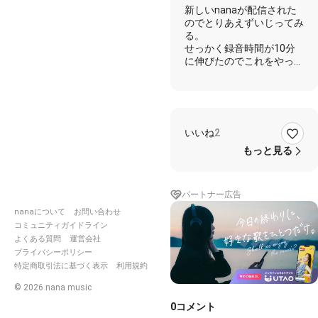
@nana
新しいnanaが配信された
非公認
のでとりあえずいじってみ
クリエ
る。
イター
せっかく録音時間が10分
に伸びたのでこれをやって
みねば。
まあぶっちゃけフルコーラ
スの伴奏とか、かなり面倒
臭いので基本的にはワンコ
ーラス中心かな。
いいね
2
多分DTMerくらいしかフ
ルコーラス伴奏作ろって
もっと見る
人、あんま居ないんじゃな
いかな……
パートナー広告
あと全体的にUIが見にく
nanaについて
お問い合わせ
い。前出来てたことができ
ない。既にキャプション入
コミュニティガイドライン
力画面が使い辛いし。
よくある質問
運営会社
まあとりあえず7年間プレ
プライバシーポリシー
ミアム無料に当選したので
特定商取引法に基づく表示
利用規約
続けてみるけど、逆にサー
©
2026
nana music
ビスの方があと7年保つん
ですかね……既にやらかし
0
コメント
てるしそこが心配だよ。