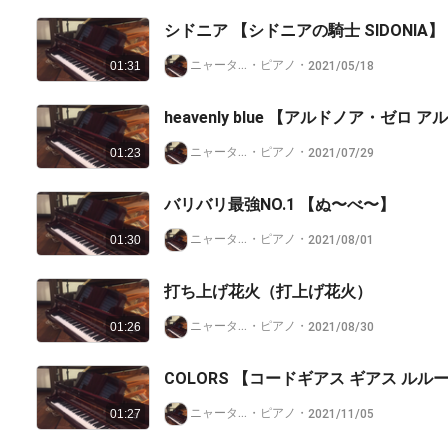
シドニア 【シドニアの騎士 SIDONIA】
ニャータイプ@nana非公認クリエイター
・
ピアノ
・
2021/05/18
01:31
heavenly blue 【アルドノア・ゼロ ア
ニャータイプ@nana非公認クリエイター
・
ピアノ
・
2021/07/29
01:23
バリバリ最強NO.1 【ぬ〜べ〜】
ニャータイプ@nana非公認クリエイター
・
ピアノ
・
2021/08/01
01:30
打ち上げ花火（打上げ花火）
ニャータイプ@nana非公認クリエイター
・
ピアノ
・
2021/08/30
01:26
COLORS 【コードギアス ギアス ルル
ニャータイプ@nana非公認クリエイター
・
ピアノ
・
2021/11/05
01:27