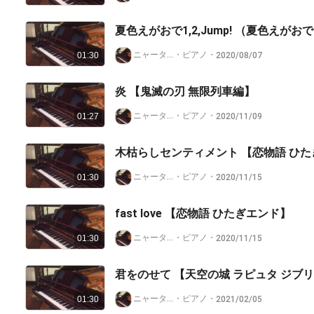
https://nana-music.com/playlists/2154099/
夏色えがおで1,2,Jump! （夏色えがお
https://nana-music.com/playlists/2729776/
ニャータイプ@nana非公認クリエイター
・
ピアノ
・
2020/08/07
01:30
https://nana-music.com/playlists/3308944
炎 【鬼滅の刃 無限列車編】
ニャータイプ@nana非公認クリエイター
・
ピアノ
・
2020/11/09
01:27
木枯らしセンティメント 【恋物語 ひ
ニャータイプ@nana非公認クリエイター
・
ピアノ
・
2020/11/15
01:30
fast love 【恋物語 ひたぎエンド】
ニャータイプ@nana非公認クリエイター
・
ピアノ
・
2020/11/15
01:30
君をのせて 【天空の城 ラピュタ ジブ
ニャータイプ@nana非公認クリエイター
・
ピアノ
・
2021/02/05
01:30