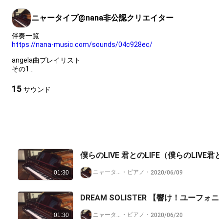
ニャータイプ@nana非公認クリエイター
https://nana-music.com/sounds/04c928ec/
angela曲プレイリスト
https://nana-music.com/playlists/1970987/
15
サウンド
https://nana-music.com/playlists/2557845/
キーボード伴奏リスト
https://nana-music.com/playlists/1478293/
https://nana-music.com/playlists/2069572/
僕らのLIVE 君とのLIFE（僕らのLIVE
https://nana-music.com/playlists/2506556/
ニャータイプ@nana非公認クリエイター
・
ピアノ
・
2020/06/09
01:30
https://nana-music.com/playlists/2845037
コラボさせていただいた曲リスト
DREAM SOLISTER 【響け！ユーフォ
https://nana-music.com/playlists/1482910/
ニャータイプ@nana非公認クリエイター
・
ピアノ
・
2020/06/20
01:30