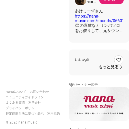
room
of vol
あけしーずさん
https://nana-
music.com/sounds/066015
👏 の素敵なカリンバソロ
をお借りして、元サウンド
のステレオエフェクト（わ
ずかに右）、指ベース（や
や左）、指ドラム（やや
右）を入れました。ありが
とうございます😊
いいね
5
#糸
#中島みゆき
もっと見る
#自分記録
#あけしーずカ
リンバ
#はじめてのカリン
パートナー広告
バBOOK
nanaについて
お問い合わせ
・夢雲さん,kosukeさん
コミュニティガイドライン
ver.
https://nana-
music.com/sounds/06e7aa
よくある質問
運営会社
プライバシーポリシー
・chiyさんver.
特定商取引法に基づく表示
利用規約
https://nana-
music.com/sounds/06e17f3
©
2026
nana music