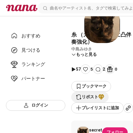
糸 （カリンバソロに凸伴
おすすめ
奏強化）
中島みゆき
見つける
もっと見る
ランキング
57
5
2
0
パートナー
ブックマーク
リポスト
ログイン
プレイリストに追加
secret
フォロー