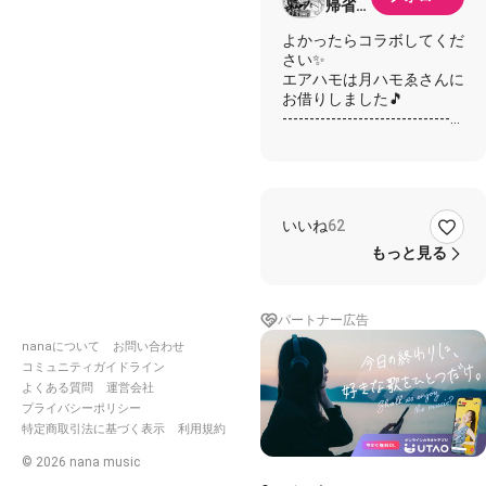
帰省の
ため低
よかったらコラボしてくだ
浮上
さい✨
エアハモは月ハモゑさんに
お借りしました🎵
---------------------------------
----------------
★しげ
☆コラボ者様
✨一緒に
いいね
62
(ᚷᚨᚺ ᛉᚨᚾ ᛏᚨᚲ ᚷᚨᚺ ᛉᚨᚾ ᛏᚨᛏ
ᛏᚨᛏ ᛒᚱᚨᚲ)
もっと見る
(Gah zan tak gah zan tat
tat brak)
★雨打つ心
パートナー広告
☆彷徨う何処
nanaについて
お問い合わせ
★枯れ果てず湧く願いと涙
コミュニティガイドライン
☆解き放つ 呪を紡ぐ言の
よくある質問
運営会社
葉
プライバシーポリシー
特定商取引法に基づく表示
利用規約
(ᛗᛁᛖ ᚾᛖᚷ ᛟᚾ ᚷᛁᛖᚲ ᚷᛁᛖᚲ
ᚾᚨᚺ ᛈᚺᚨᛋ ᛏᛖᛉᛉᛖ ᛚᚨᚺ)
©
2026
nana music
(Mie neg on giek giek Nah
phas tezze lah)