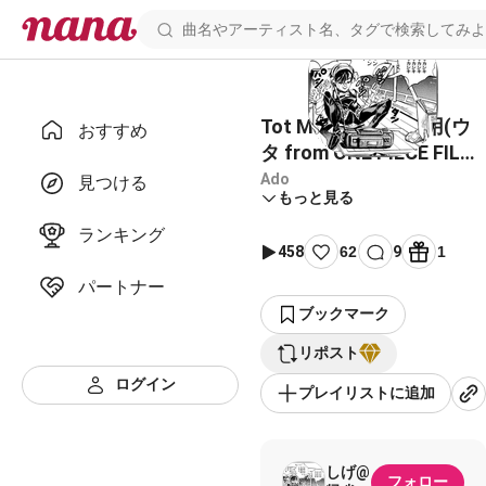
Tot Musica コラボ用(ウ
おすすめ
タ from ONE PIECE FILM
RED)
Ado
見つける
もっと見る
ランキング
458
62
9
1
パートナー
ブックマーク
リポスト
ログイン
プレイリストに追加
しげ@
フォロー