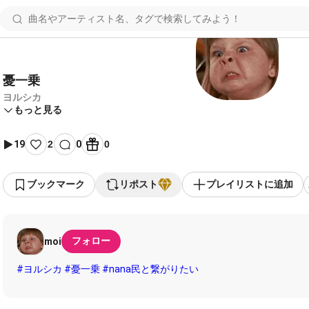
憂一乗
ヨルシカ
もっと見る
19
2
0
0
ブックマーク
リポスト
プレイリストに追加
フォロー
moi
#ヨルシカ
#憂一乗
#nana民と繋がりたい