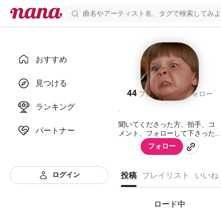
おすすめ
moi
見つける
44
27
フォロワー
フォロー
ランキング
.
聞いてくださった方、拍手、コ
パートナー
メント、フォローして下さった
方！
フォロー
本当にありがとうございま
す！！
ログイン
投稿
プレイリスト
いいね
ｼﾞｬﾝﾙ問わず！歌うのとか演劇と
かだいすきな人間です🥺
ロード中